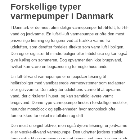
Forskellige typer
varmepumper i Danmark
I Danmark er de mest almindelige varmepumper luft-til-luft, luft-til-
vand og jordvarme. En luft-til-luft varmepumpe er ofte den mest
prisvenlige løsning og fungerer ved at trække varme fra
udeluften, som derefter fordeles direkte som varm luft i boligen.
Den egner sig især til mindre boliger eller fritidshuse og kan også
give køling om sommeren. Dog opvarmer den ikke brugsvand,
hvilket kan være en begrænsning for nogle husstande.
En luft-til-vand varmepumpe er en populær løsning til
helårsboliger med vandbaserede varmesystemer som radiatorer
eller gulvvarme. Den udnytter udeluftens varme til at opvarme
vand, der cirkulerer i huset, og kan samtidig levere varmt
brugsvand. Denne type varmepumpe findes i forskellige modeller,
herunder monoblock og split-enheder, hvor monoblock ofte
foretrækkes for enkel installation og drift.
Den mest energieffektive, men også dyrere løsning, er jordvarme
eller væske-til-vand varmepumpe. Den udnytter jordens stabile
temperatur til opvarmning og varmt brugsvand, men kræver plads