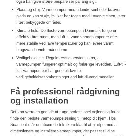
også kan give større besparelser på lang sigt.
Plads og støj: Varmepumper med udendørsenheder kræver
plads og kan støje, hvilket bør tages med i overvejelsen, især
i tæt bebyggede områder.
Klimaforhold: De fleste varmepumper i Danmark fungerer
effektivt året rundt, men luft-til-vand varmepumper er ofte
mere stabile ved lave temperaturer og kan levere varmt
brugsvand i vintermånederne.
Vedligeholdelse: Regelmæssig service sikrer, at
varmepumpen fungerer optimalt og forlænge levetiden. Luft-til-
luft varmepumper har generelt lavere
vedligeholdelsesomkostninger end luft-til-vand modeller.
Få professionel rådgivning
og installation
Det kan være en god idé at søge professionel vejledning for at
finde den bedste varmepumpeløsning til netop dit hjem. Hos
Scanheat står certificerede teknikere klar til at hjælpe med at
dimensionere og installere varmepumper, der passer til dine