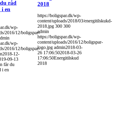
 du råd
2018
 i en
https://boligspar.dk/wp-
content/uploads/2018/03/energitilskukd-
2018.jpg
300
300
par.dk/wp-
admin
ds/2016/12/boligspar-
https://boligspar.dk/wp-
admin
content/uploads/2016/12/boligspar-
par.dk/wp-
logo.jpg
admin
2018-03-
ds/2016/12/boligspar-
26 17:06:50
2018-03-26
in
2018-12-
17:06:50
Energitilskud
019-09-13
2018
n får du
d i en