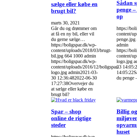
Sådan s
sælge eller købe en
penge –
brugt bil?
op
marts 30, 2021
Går du og drømmer om
https://bo
at få en ny bil, eller vil
content/up
du gerne sælge…
penge.jpg
https://boligspar.dk/wp-
admin
content/uploads/2018/03/brugt-
https://bo
bil.jpg
664
1000
admin
content/up
https://boligspar.dk/wp-
logo.jpg
a
content/uploads/2016/12/boligspar-
23 14:05:
logo.jpg
admin
2021-03-
14:05:22
S
30 12:36:48
2022-06-30
du penge –
17:27:38
Overvejer du
at sælge eller købe en
brugt bil?
Spar – shop
Billig o
online de rigtige
miljøven
steder
opvarmn
huset
https://boligspar.dk/wp-