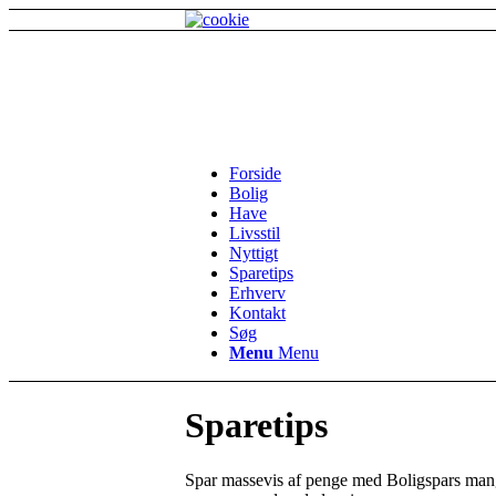
Forside
Bolig
Have
Livsstil
Nyttigt
Sparetips
Erhverv
Kontakt
Søg
Menu
Menu
Sparetips
Spar massevis af penge med Boligspars mange