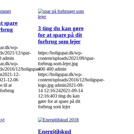
 at spare
3 ting du kan gøre
orbrug
for at spare på dit
forbrug som lejer
par.dk/wp-
ds/2021/12/spar-
https://boligspar.dk/wp-
0
admin
content/uploads/2021/09/spar-
par.dk/wp-
forbrug-som-lejer.jpg
ds/2016/12/boligspar-
400
400
admin
in
2021-12-
https://boligspar.dk/wp-
021-12-06
content/uploads/2016/12/boligspar-
s til at
logo.jpg
admin
2021-09-
lforbrug
14 12:16:24
2021-09-14
12:16:40
3 ting du kan
gøre for at spare på dit
forbrug som lejer
Energitilskud