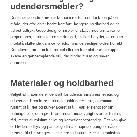
udendørsmøbler?
Designer udendørsmøbler kombinerer form og funktion på en
måde, der ofte giver bedre komfort, længere holdbarhed og et
tidløst udtryk. Gode designermøbler er skabt med omtanke for
proportioner, materialer og vejrforhold, hvilket betyder, at de kan
modstå skiftende danske forhold, hvis de vedligeholdes korrekt.
Derudover kan et enkelt møbel eller en komplet møbelgruppe
skabe en gennemgående stil, der binder huset og haven
sammen.
Materialer og holdbarhed
Valget af materiale er centralt for udendørsmøblers levetid og
udseende. Populære materialer inkluderer teak, aluminium,
rustfrit stål, flet og pulverlakeret stål. Teak er kendt for sin
naturlige olie, som gør træet modstandsdygtigt over for fugt og
råd, mens aluminium er let og korrosionsbestandigt. Flet kan give
et blødere udtryk og passer godt i afslappede loungeområder,
mens stål ofte vælges til et mere industrielt eller minimalistisk