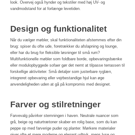
look. Overvej også hynder og tekstiler med høj UV- og
vandmodstand for at forlænge levetiden.
Design og funktionalitet
Når du vælger møbler, skal funktionaliteten afstemmes efter din
brug: spiser du ofte ude, foretrækker du afslapning og lounge,
eller har du brug for fleksible løsninger til små rum?
Multifunktionelle møbler som foldbare borde, opbevaringsbænke
eller modulopbyggede sofaer gør det nemt at tilpasse terrassen til
forskellige aktiviteter. Små detaljer som justerbare ryglæn,
integreret opbevaring eller vejrbestandige hjul kan øge
anvendeligheden uden at gå på kompromis med designet.
Farver og stilretninger
Farvevalg påvirker stemningen i haven. Neutrale nuancer som
grå, beige og naturtrætoner skaber en rolig base, som du kan
peppe op med farverige puder og planter. Mørkere materialer
giver ofte et mere moderne og elegant udtryk, mens lyse og