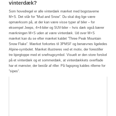
vinterdæk?
Som hovedregel er alle vinterdæk mærket med bogstaverne
M+S. Det står for ”Mud and Snow”. Du skal dog lige være
opmærksom på, at der kan være visse typer af biler – for
eksempel Jeeps, 4×4-biler og SUV-biler – hvis dæk også bærer
mærkningen M+S uden at være vinterdæk. Ud over M+S
mærket kan du se efter mærket kaldet ”Three Peak Mountain
Snow Flake”. Mærket forkortes til 3PMSF og benævnes ligeledes
Alpine-symbolet. Mærket illustreres ved et motiv, der forestiller
tre bjergtoppe med et snefnugsymbol. Visuelt er den store forskel
på et vinterdæk og et sommerdæk, at vinterdækkets overflade
har et mønster, der består af riller. På fagsprog kaldes rillerne for
”sipes”.