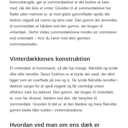
bremselængde, gør at sommerdækket er det bedste at køre
med, når det ikke er vinter. Grunden til at sommerdækket har
flader uden mønster er, at med glatte gummiflader opnås det
bedste vejgreb på varme og tørre veje. Den gummi der anvendes
til sommerdæk er hårdere end den gummi, der bruges til
vinterdæk. Derfor slides sommerdækkene mindre om sommeren
end vinterdæk – hvis du kører med dem gennem
sommerperioden.
Vinterdækkenes konstruktion
Et vinterdæk er konstrueret, så det har mange, fleksible og tynde
riller eller lameller. Deres funktion er at bryde det vand, der altid
ligger som en overflade på sne og is. De tynde fleksible lameller i
dækket sørger for at opnå vejgreb og får samtidigt sneen
effektivt væk fra dækket. Den gummi, der bruges til vinterdæk,
er, som før skrevet, blødere end den, der benyttes til
sommerdæk. Grunden til det er, at den blødere og mere fleksible
gummi bedre tåler kulden i vintermånederne.
Hvordan ved man om ens dæk er