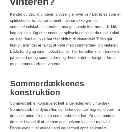
vinteren?
Kender du det, at vinteren pludselig er over os? Det føles som et
splitsekund, fra du kørte rundt i det smukke grønne
sommerlandskab til efterårets mangefarvede løv møder dit blik
bag bilruden. Og efter endnu et splitsekund glider du rundt i slud
og sjap, fordi du ikke har fået skiftet til vinterdæk! Tiden går
hurtigt, men det er farligt at køre med sommerdæk om vinteren.
Både for dig og dine medtrafikanter. Her fortæller vi om forskellen
på vinterdæk og sommerdæk og, hvorfor det er farligt at køre
med sommerdæk om vinteren.
Sommerdækkenes
konstruktion
Sommerdæk er konstrueret helt anderledes end vinterdæk.
Sommerdæk har dybe riller, der leder eventuel regnvand væk fra
de flader uden riller, som sommerdækket har. På den måde er
dækket i stand til at bremse godt selvom vejen er regnvåd.
Denne evne til at aflede vand og dermed opnå en kortere