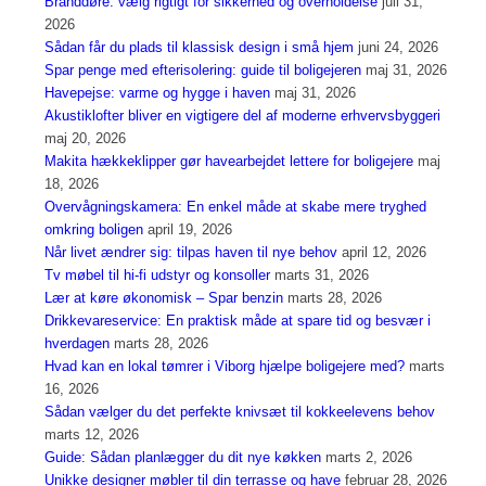
Branddøre: vælg rigtigt for sikkerhed og overholdelse
juli 31,
2026
Sådan får du plads til klassisk design i små hjem
juni 24, 2026
Spar penge med efterisolering: guide til boligejeren
maj 31, 2026
Havepejse: varme og hygge i haven
maj 31, 2026
Akustiklofter bliver en vigtigere del af moderne erhvervsbyggeri
maj 20, 2026
Makita hækkeklipper gør havearbejdet lettere for boligejere
maj
18, 2026
Overvågningskamera: En enkel måde at skabe mere tryghed
omkring boligen
april 19, 2026
Når livet ændrer sig: tilpas haven til nye behov
april 12, 2026
Tv møbel til hi-fi udstyr og konsoller
marts 31, 2026
Lær at køre økonomisk – Spar benzin
marts 28, 2026
Drikkevareservice: En praktisk måde at spare tid og besvær i
hverdagen
marts 28, 2026
Hvad kan en lokal tømrer i Viborg hjælpe boligejere med?
marts
16, 2026
Sådan vælger du det perfekte knivsæt til kokkeelevens behov
marts 12, 2026
Guide: Sådan planlægger du dit nye køkken
marts 2, 2026
Unikke designer møbler til din terrasse og have
februar 28, 2026