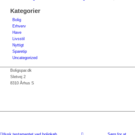
Kategorier
Bolig
Erhverv
Have
Livsstil
Nyttigt
Sparetip
Uncategorized
Boligspar.dk
Sletvej 2
8310 Århus S
Husk testamentet ved boligkøb
Sørg for at