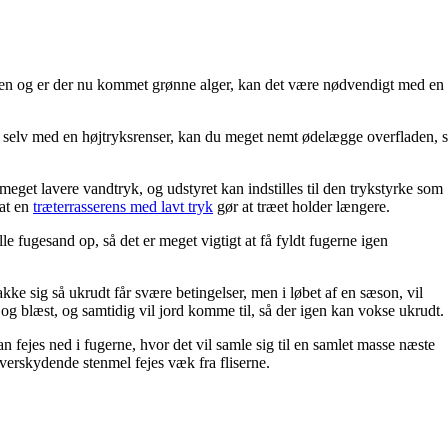
assen og er der nu kommet grønne alger, kan det være nødvendigt med en
er selv med en højtryksrenser, kan du meget nemt ødelægge overfladen, 
eget lavere vandtryk, og udstyret kan indstilles til den trykstyrke som
 at en
træterrasserens med lavt tryk
gør at træet holder længere.
lle fugesand op, så det er meget vigtigt at få fyldt fugerne igen
ke sig så ukrudt får svære betingelser, men i løbet af en sæson, vil
 blæst, og samtidig vil jord komme til, så der igen kan vokse ukrudt.
an fejes ned i fugerne, hvor det vil samle sig til en samlet masse næste
 overskydende stenmel fejes væk fra fliserne.