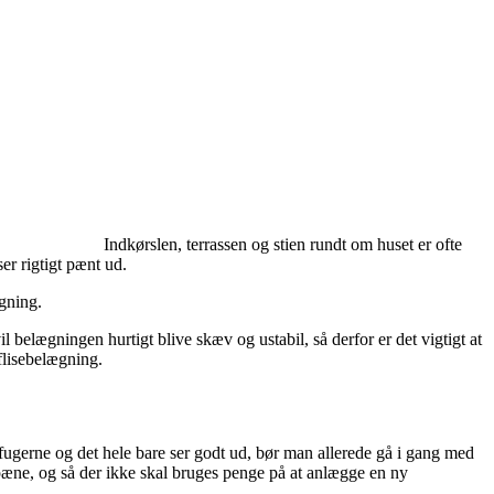
Indkørslen, terrassen og stien rundt om huset er ofte
ser rigtigt pænt ud.
gning.
l belægningen hurtigt blive skæv og ustabil, så derfor er det vigtigt at
flisebelægning.
 i fugerne og det hele bare ser godt ud, bør man allerede gå i gang med
 pæne, og så der ikke skal bruges penge på at anlægge en ny