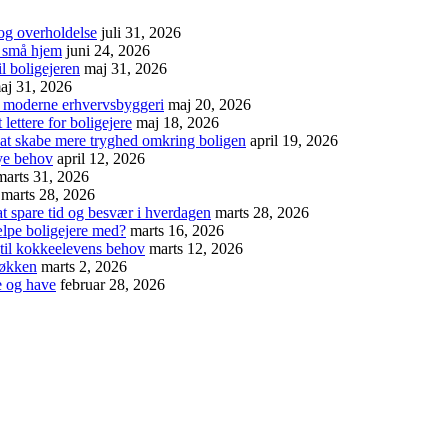
 og overholdelse
juli 31, 2026
 i små hjem
juni 24, 2026
l boligejeren
maj 31, 2026
aj 31, 2026
af moderne erhvervsbyggeri
maj 20, 2026
ettere for boligejere
maj 18, 2026
t skabe mere tryghed omkring boligen
april 19, 2026
nye behov
april 12, 2026
marts 31, 2026
marts 28, 2026
t spare tid og besvær i hverdagen
marts 28, 2026
ælpe boligejere med?
marts 16, 2026
 til kokkeelevens behov
marts 12, 2026
køkken
marts 2, 2026
e og have
februar 28, 2026