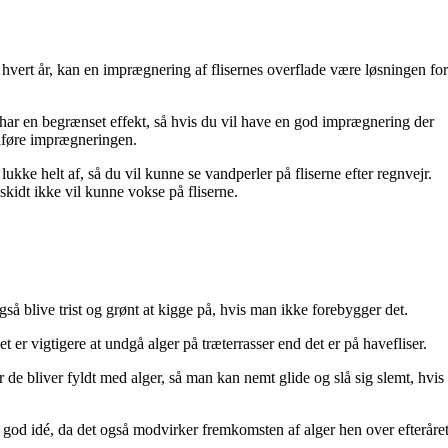
 hvert år, kan en imprægnering af flisernes overflade være løsningen for
ar en begrænset effekt, så hvis du vil have en god imprægnering der
 udføre imprægneringen.
ukke helt af, så du vil kunne se vandperler på fliserne efter regnvejr.
skidt ikke vil kunne vokse på fliserne.
så blive trist og grønt at kigge på, hvis man ikke forebygger det.
t er vigtigere at undgå alger på træterrasser end det er på havefliser.
r de bliver fyldt med alger, så man kan nemt glide og slå sig slemt, hvis
god idé, da det også modvirker fremkomsten af alger hen over efteråre