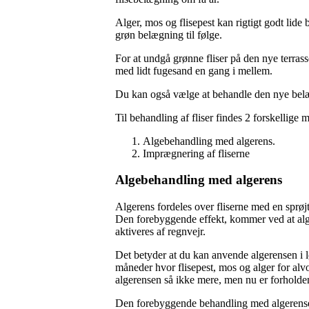
Alger, mos og flisepest kan rigtigt godt lide 
grøn belægning til følge.
For at undgå grønne fliser på den nye terras
med lidt fugesand en gang i mellem.
Du kan også vælge at behandle den nye bel
Til behandling af fliser findes 2 forskellige
Algebehandling med algerens.
Imprægnering af fliserne
Algebehandling med algerens
Algerens fordeles over fliserne med en sprøj
Den forebyggende effekt, kommer ved at alge
aktiveres af regnvejr.
Det betyder at du kan anvende algerensen i l
måneder hvor flisepest, mos og alger for alv
algerensen så ikke mere, men nu er forholdene 
Den forebyggende behandling med algerensen,