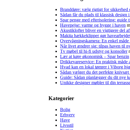
Branddøre: vælg rigtigt for sikkerhed
Sådan får du plads til klassisk design
Spar penge med efterisolering: guide ti
Havepejse: varme og hygge i haven
m
Akustiklofter bliver en vigtigere del 
Makita hækkeklipper gør havearbejdet l
Overvågningskamera: En enkel måde a
Når livet ændrer sig: tilpas haven til 
Tv møbel til hi-fi udstyr og konsoller
Lær at køre økonomisk – Spar benzin
Drikkevareservice: En praktisk måde a
Hvad kan en lokal tømrer i Viborg hj
Sådan vælger du det perfekte knivsæt
Guide: Sådan planlægger du dit nye 
Unikke designer møbler til din terrass
Kategorier
Bolig
Erhverv
Have
Livsstil