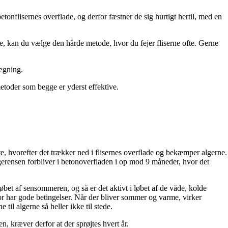
betonflisernes overflade, og derfor fæstner de sig hurtigt hertil, med en
se, kan du vælge den hårde metode, hvor du fejer fliserne ofte. Gerne
ægning.
 metoder som begge er yderst effektive.
te, hvorefter det trækker ned i flisernes overflade og bekæmper algerne.
rensen forbliver i betonoverfladen i op mod 9 måneder, hvor det
øbet af sensommeren, og så er det aktivt i løbet af de våde, kolde
or har gode betingelser. Når der bliver sommer og varme, virker
til algerne så heller ikke til stede.
 kræver derfor at der sprøjtes hvert år.