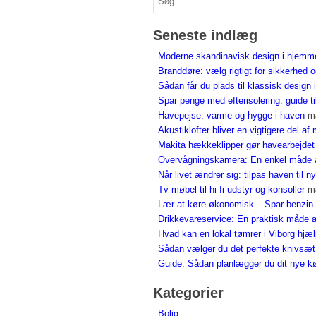
Seneste indlæg
Moderne skandinavisk design i hjemm
Branddøre: vælg rigtigt for sikkerhed 
Sådan får du plads til klassisk design
Spar penge med efterisolering: guide ti
Havepejse: varme og hygge i haven
m
Akustiklofter bliver en vigtigere del a
Makita hækkeklipper gør havearbejdet l
Overvågningskamera: En enkel måde a
Når livet ændrer sig: tilpas haven til 
Tv møbel til hi-fi udstyr og konsoller
m
Lær at køre økonomisk – Spar benzin
Drikkevareservice: En praktisk måde a
Hvad kan en lokal tømrer i Viborg hjæ
Sådan vælger du det perfekte knivsæt
Guide: Sådan planlægger du dit nye k
Kategorier
Bolig