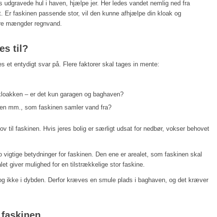
s udgravede hul i haven, hjælpe jer. Her ledes vandet nemlig ned fra
t. Er faskinen passende stor, vil den kunne afhjælpe din kloak og
ore mængder regnvand.
es til?
s et entydigt svar på. Flere faktorer skal tages in mente:
kloakken – er det kun garagen og baghaven?
ssen mm., som faskinen samler vand fra?
til faskinen. Hvis jeres bolig er særligt udsat for nedbør, vokser behovet
o vigtige betydninger for faskinen. Den ene er arealet, som faskinen skal
let giver mulighed for en tilstrækkelige stor faskine.
g ikke i dybden. Derfor kræves en smule plads i baghaven, og det kræver
 faskinen