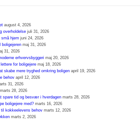
et
august 4, 2026
og overholdelse
juli 31, 2026
 i små hjem
juni 24, 2026
l boligejeren
maj 31, 2026
aj 31, 2026
f moderne erhvervsbyggeri
maj 20, 2026
ettere for boligejere
maj 18, 2026
t skabe mere tryghed omkring boligen
april 19, 2026
nye behov
april 12, 2026
arts 31, 2026
marts 28, 2026
t spare tid og besvær i hverdagen
marts 28, 2026
lpe boligejere med?
marts 16, 2026
 til kokkeelevens behov
marts 12, 2026
økken
marts 2, 2026