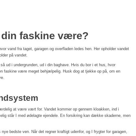
 din faskine være?
 hvor vand fra taget, garagen og overfladen ledes hen. Her opholder vandet
holder på vandet.
n så ud i undergrunden, ud i din baghave. Hvis du bor i et hus, hvor
en faskine være meget behjælpelig. Husk dog at tjekke op på, om en
ve.
andsystem
rfærdelig at være vært for. Vandet kommer op gennem kloakken, ind i
lig står I med ødelagte ejendele. En forsikring kan dække skaderne, men
nye bedste ven. Når det regner kraftigt udenfor, og I frygter for garagen,