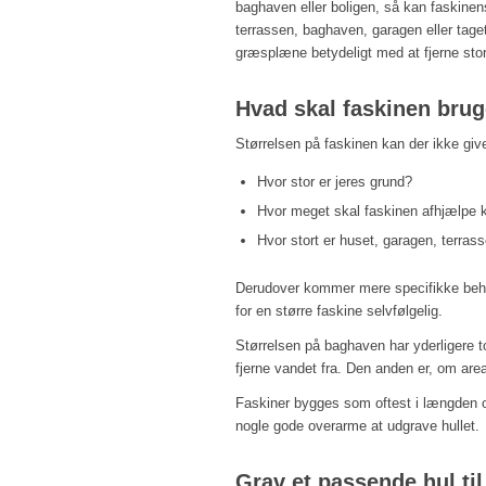
baghaven eller boligen, så kan faskinen
terrassen, baghaven, garagen eller tage
græsplæne betydeligt med at fjerne st
Hvad skal faskinen brug
Størrelsen på faskinen kan der ikke give
Hvor stor er jeres grund?
Hvor meget skal faskinen afhjælpe 
Hvor stort er huset, garagen, terra
Derudover kommer mere specifikke behov 
for en større faskine selvfølgelig.
Størrelsen på baghaven har yderligere t
fjerne vandet fra. Den anden er, om area
Faskiner bygges som oftest i længden o
nogle gode overarme at udgrave hullet.
Grav et passende hul til